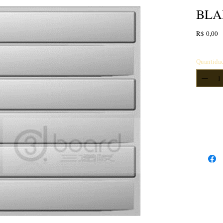
BLA
P
R$ 0,00
Quantida