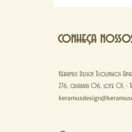
conheça nossos
Kéramus Design Tijolinhos Apa
276, quadra 06, lote 01, 
keramusdesign@keramusd