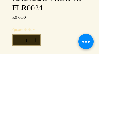
FLR0024
Preço
R$ 0,00
Quantidade
*
Adicionar ao carrinho
Kéramus Design Tijolinhos Aparentes, Lajotas
Rústicas e Revestimentos Artesanais - Rua Silva
Souza dos Santos, Km 276, quadra 06, lote
01, - Tanguá / RJ - Cep:
24890-000
CNPL
26.272.458
/0001-93
. e-mail:
keramusdesign@keramusdesign.com.br