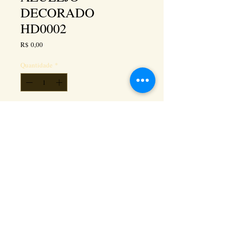
DECORADO
HD0002
Preço
R$ 0,00
Quantidade
*
Adicionar ao carrinho
Kéramus Design Tijolinhos Aparentes, Lajotas
Rústicas e Revestimentos Artesanais - Rua Silva
Souza dos Santos, Km 276, quadra 06, lote
01, - Tanguá / RJ - Cep:
24890-000
CNPL
26.272.458
/0001-93
. e-mail: