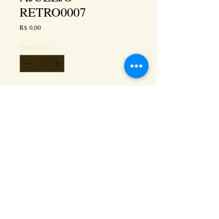
RETRO0007
Preço
R$ 0,00
Quantidade
*
Adicionar ao carrinho
Kéramus Design Tijolinhos Aparentes, Lajotas
Rústicas e Revestimentos Artesanais - Rua Silva
Souza dos Santos, Km 276, quadra 06, lote
01, - Tanguá / RJ - Cep:
24890-000
CNPL
26.272.458
/0001-93
. e-mail:
keramusdesign@keramusdesign.com.br