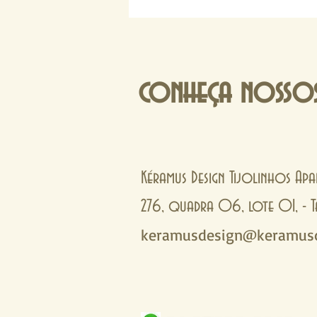
conheça nossos
Kéramus Design Tijolinhos Apa
276, quadra 06, lote 01, 
keramusdesign@keramusd