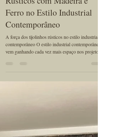
Estilo e Decoração
Como combinar Tijolinhos
Rústicos com Madeira e
Ferro no Estilo Industrial
Contemporâneo
A força dos tijolinhos rústicos no estilo industrial
contemporâneo O estilo industrial contemporâneo
vem ganhando cada vez mais espaço nos projetos
de arquitetura e decoração. Marcado pela mistura
equilibrada entre elementos brutos e acabamentos
quentes, ele transforma qualquer ambiente em um
espaço moderno, sofisticado e cheio de identidade.
No centro dessa estética estão os tijolinhos
rústicos, que oferecem textura, história e
autenticidade,