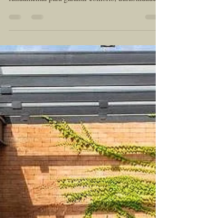
Lajotas Rústicas em regiões
de clima tropical?
Em regiões de clima tropical, a escolha dos
materiais de construção e revestimento é
fundamental para garantir conforto, durabilidade e
estética. Entre as opções mais versáteis e
encantadoras, destacam-se os tijolinhos e lajotas
rústicas. Esses elementos, além de trazerem um
charme atemporal, oferecem vantagens que vão
muito além da decoração. Sua aplicação valoriza
tanto espaços internos quanto externos,
combinando beleza com praticidade, sempre
respeitando as exigências cli