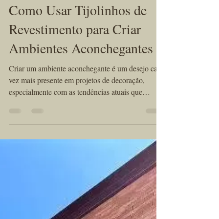
Estilo e Decoração
Como Usar Tijolinhos de
Revestimento para Criar
Ambientes Aconchegantes
Criar um ambiente aconchegante é um desejo cada
vez mais presente em projetos de decoração,
especialmente com as tendências atuais que
valorizam textura, naturalidade e autenticidade.
Nesse cenário, os tijolinhos de revestimento
ganham destaque por sua versatilidade, beleza e
capacidade única de transformar espaços. Cada
peça carrega personalidade, trazendo um charme
artesanal que torna qualquer cômodo mais
acolhedor e sofisticado.