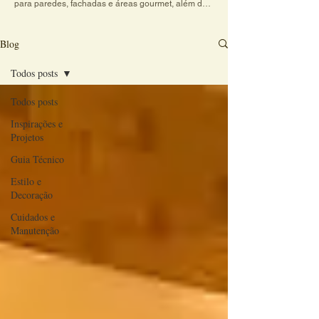
para paredes, fachadas e áreas gourmet, além de 
dicas práticas sobre cores, texturas e combinações 
de revestimentos. Explore conteúdos criativos e 
veja como o charme do revestimento artesanal 
Blog
transforma qualquer ambiente em um espaço 
acolhedor e cheio de personalidade.
Todos posts
Todos posts
Inspirações e
Projetos
Guia Técnico
Estilo e
Decoração
Cuidados e
Manutenção