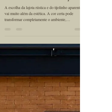
Cor de Lajota Rústica e
Tijolinho Aparente para
Cada Estilo de Decoração?
A escolha da lajota rústica e do tijolinho aparente
vai muito além da estética. A cor certa pode
transformar completamente o ambiente,
destacando o estilo decorativo e criando uma
atmosfera harmônica e acolhedora. Na Kéramus
Design, cada peça é feita artesanalmente, o que
proporciona tons e nuances únicos, perfeitos para
personalizar qualquer espaço — do mais moderno
ao mais rústico.