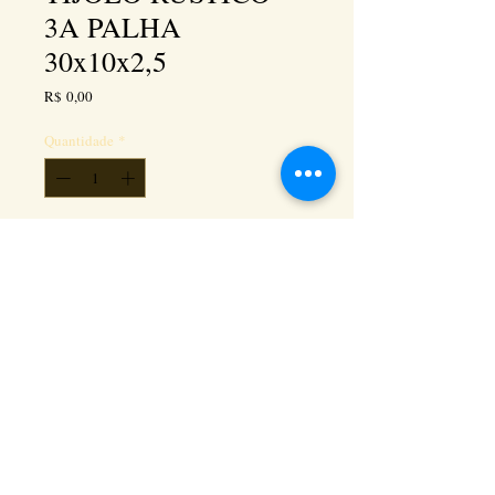
3A PALHA
30x10x2,5
Preço
R$ 0,00
Quantidade
*
Adicionar ao carrinho
Kéramus Design Tijolinhos Aparentes, Lajotas
Rústicas e Revestimentos Artesanais - Rua Silva
Souza dos Santos, Km 276, quadra 06, lote
01, - Tanguá / RJ - Cep:
24890-000
CNPL
26.272.458
/0001-93
. e-mail: