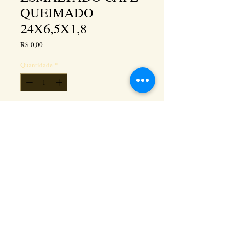
QUEIMADO
24X6,5X1,8
Preço
R$ 0,00
Quantidade
*
Adicionar ao carrinho
Kéramus Design Tijolinhos Aparentes, Lajotas
Rústicas e Revestimentos Artesanais - Rua Silva
Souza dos Santos, Km 276, quadra 06, lote
01, - Tanguá / RJ - Cep:
24890-000
CNPL
26.272.458
/0001-93
. e-mail: