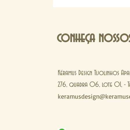
conheça nossos
Kéramus Design Tijolinhos Apa
276, quadra 06, lote 01, 
keramusdesign@keramusd