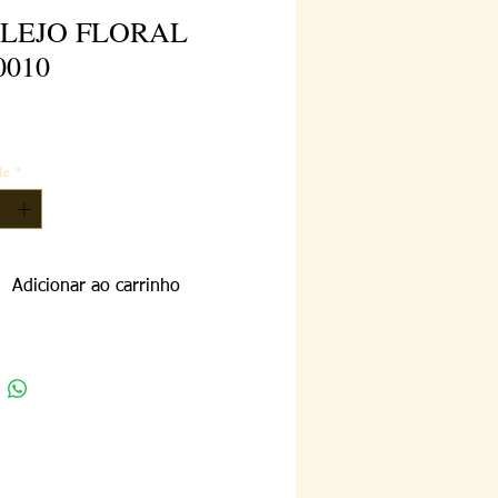
LEJO FLORAL
0010
reço
de
*
Adicionar ao carrinho