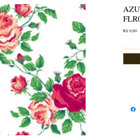
AZU
FLR
P
R$ 0,00
Quantida