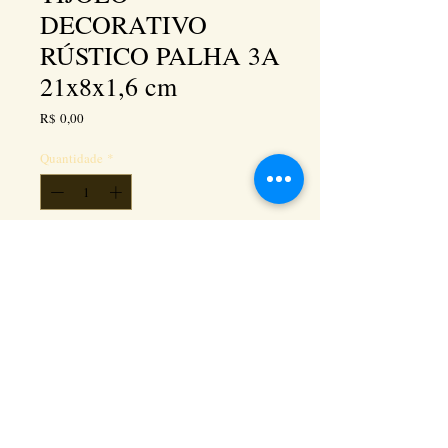
DECORATIVO
RÚSTICO PALHA 3A
21x8x1,6 cm
Preço
R$ 0,00
Quantidade
*
Adicionar ao carrinho
Kéramus Design Tijolinhos Aparentes, Lajotas
Rústicas e Revestimentos Artesanais - Rua Silva
Souza dos Santos, Km 276, quadra 06, lote