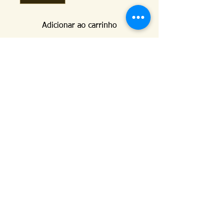
Adicionar ao carrinho
Kéramus Design Tijolinhos Aparentes, Lajotas
Rústicas e Revestimentos Artesanais - Rua Silva
Souza dos Santos, Km 276, quadra 06, lote
01, - Tanguá / RJ - Cep:
24890-000
CNPL
26.272.458
/0001-93
. e-mail:
keramusdesign@keramusdesign.com.br
21 97292-2019