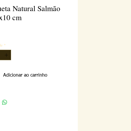
ueta Natural Salmão
x10 cm
reço
de
*
Adicionar ao carrinho