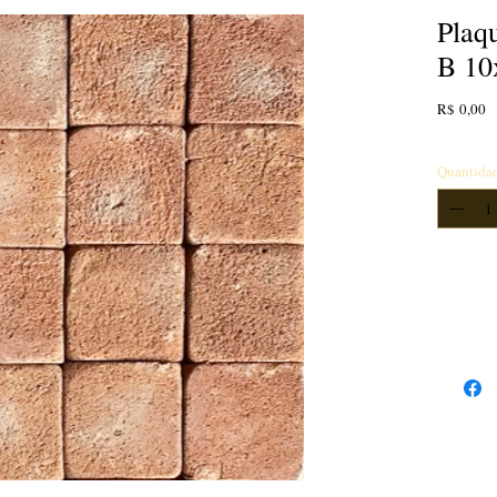
Plaq
B 10
P
R$ 0,00
Quantida