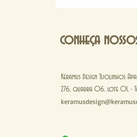
conheça nossos
Kéramus Design Tijolinhos Apa
276, quadra 06, lote 01, 
keramusdesign@keramusd