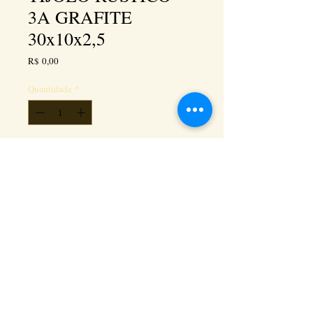
3A GRAFITE
30x10x2,5
Preço
R$ 0,00
Quantidade
*
Adicionar ao carrinho
Kéramus Design Tijolinhos Aparentes, Lajotas
Rústicas e Revestimentos Artesanais - Rua Silva
Souza dos Santos, Km 276, quadra 06, lote
01, - Tanguá / RJ - Cep:
24890-000
CNPL
26.272.458
/0001-93
. e-mail: