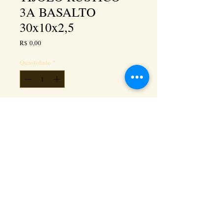
3A BASALTO
30x10x2,5
Preço
R$ 0,00
Quantidade
*
Adicionar ao carrinho
Kéramus Design Tijolinhos Aparentes, Lajotas
Rústicas e Revestimentos Artesanais - Rua Silva
Souza dos Santos, Km 276, quadra 06, lote
01, - Tanguá / RJ - Cep:
24890-000
CNPL
26.272.458
/0001-93
. e-mail: