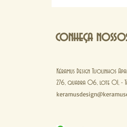
conheça nossos
Kéramus Design Tijolinhos Apa
276, quadra 06, lote 01, 
keramusdesign@keramusd