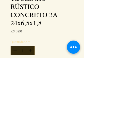
RÚSTICO
CONCRETO 3A
24x6,5x1,8
Preço
R$ 0,00
Quantidade
*
Adicionar ao carrinho
Kéramus Design Tijolinhos Aparentes, Lajotas
Rústicas e Revestimentos Artesanais - Rua Silva
Souza dos Santos, Km 276, quadra 06, lote