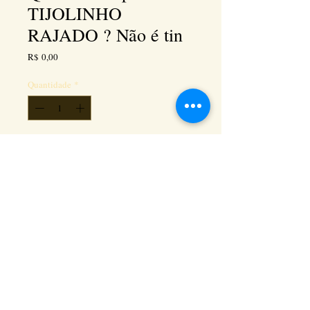
TIJOLINHO
RAJADO ? Não é tin
Preço
R$ 0,00
Quantidade
*
Adicionar ao carrinho
Kéramus Design Tijolinhos Aparentes, Lajotas
Rústicas e Revestimentos Artesanais - Rua Silva
Souza dos Santos, Km 276, quadra 06, lote
01, - Tanguá / RJ - Cep:
24890-000
CNPL
26.272.458
/0001-93
. e-mail: