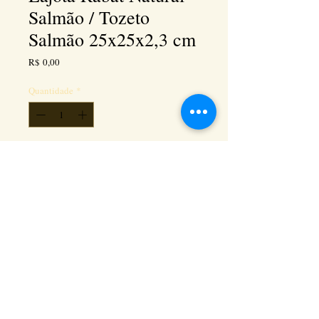
Salmão / Tozeto
Salmão 25x25x2,3 cm
Preço
R$ 0,00
Quantidade
*
Adicionar ao carrinho
Kéramus Design Tijolinhos Aparentes, Lajotas
Rústicas e Revestimentos Artesanais - Rua Silva
Souza dos Santos, Km 276, quadra 06, lote
01, - Tanguá / RJ - Cep:
24890-000
CNPL
26.272.458
/0001-93
. e-mail: