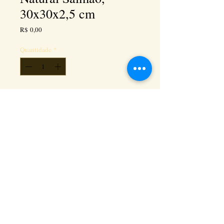
30x30x2,5 cm
Preço
R$ 0,00
Quantidade
*
Adicionar ao carrinho
Kéramus Design Tijolinhos Aparentes, Lajotas
Rústicas e Revestimentos Artesanais - Rua Silva
Souza dos Santos, Km 276, quadra 06, lote
01, - Tanguá / RJ - Cep:
24890-000
CNPL
26.272.458
/0001-93
. e-mail:
keramusdesign@keramusdesign.com.br