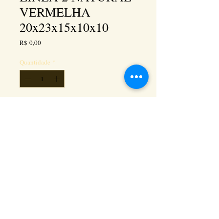
VERMELHA
20x23x15x10x10
Preço
R$ 0,00
Quantidade
*
Adicionar ao carrinho
Kéramus Design Tijolinhos Aparentes, Lajotas
Rústicas e Revestimentos Artesanais - Rua Silva
Souza dos Santos, Km 276, quadra 06, lote
01, - Tanguá / RJ - Cep:
24890-000
CNPL
26.272.458
/0001-93
. e-mail: