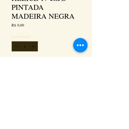
PINTADA
MADEIRA NEGRA
Preço
R$ 0,00
Quantidade
*
Adicionar ao carrinho
Kéramus Design Tijolinhos Aparentes, Lajotas
Rústicas e Revestimentos Artesanais - Rua Silva
Souza dos Santos, Km 276, quadra 06, lote
01, - Tanguá / RJ - Cep:
24890-000
CNPL
26.272.458
/0001-93
. e-mail: