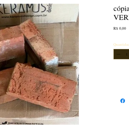
cópi
VER
P
R$ 0,00
Quantida