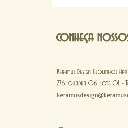
conheça nossos
Kéramus Design Tijolinhos Apa
276, quadra 06, lote 01, 
keramusdesign@keramusd