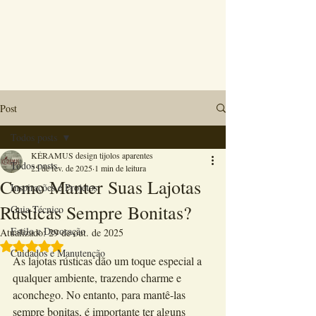
Post
Todos posts
KÉRAMUS design tijolos aparentes
Todos posts
25 de fev. de 2025
1 min de leitura
Como Manter Suas Lajotas
Inspirações e Projetos
Rústicas Sempre Bonitas?
Guia Técnico
Estilo e Decoração
Atualizado:
29 de out. de 2025
Avaliado com NaN de 5 estrelas.
Cuidados e Manutenção
As lajotas rústicas dão um toque especial a 
qualquer ambiente, trazendo charme e 
aconchego. No entanto, para mantê-las 
sempre bonitas, é importante ter alguns 