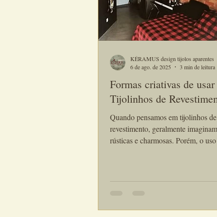
KÉRAMUS design tijolos aparentes
6 de ago. de 2025
3 min de leitura
Formas criativas de usar
Tijolinhos de Revestimen
Quando pensamos em tijolinhos de
revestimento, geralmente imagina
rústicas e charmosas. Porém, o uso 
desse material artesanal vai muito 
convencional. O tijolinho de revest
especialmente quando feito à mão
Kéramus Design, permite uma infi
possibilidades decorativas, tanto e
ambientes internos quanto externo