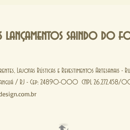
 rica de
pequenos
 lançamentos saindo do f
rentes, Lajotas Rústicas e Revestimentos Artesanais - 
- Tanguá / RJ - Cep: 24890-000 CNPL 26.272.458/
esign.com.br