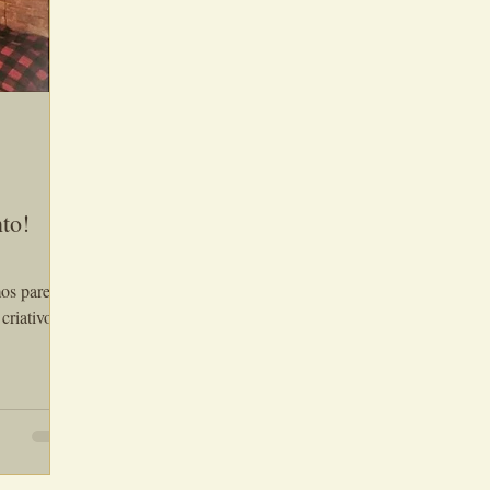
to!
mos paredes
criativo
além do
imento,
 como os da
nidade de
m
s. Com