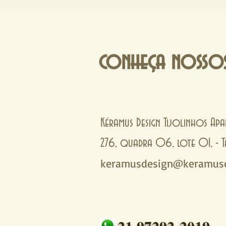
personalidade, textura e uma paleta
cores naturais ou pintadas, esses 
blocos podem transforma
conheça nossos
Kéramus Design Tijolinhos Apa
276, quadra 06, lote 01, 
keramusdesign@keramusd