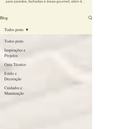
para paredes, fachadas e áreas gourmet, além de 
dicas práticas sobre cores, texturas e combinações 
de revestimentos. Explore conteúdos criativos e 
veja como o charme do revestimento artesanal 
Blog
transforma qualquer ambiente em um espaço 
acolhedor e cheio de personalidade.
Todos posts
Todos posts
Inspirações e
Projetos
Guia Técnico
Estilo e
Decoração
Cuidados e
Manutenção